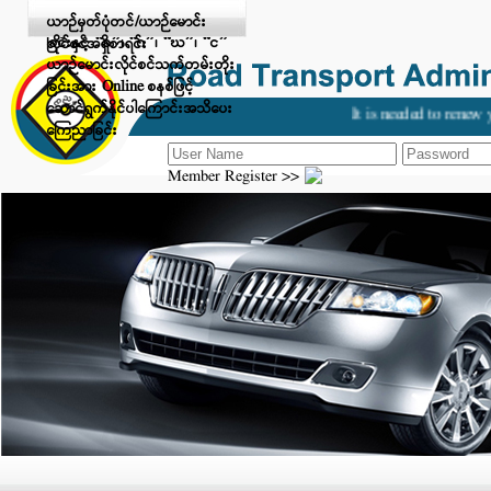
Digital Payment ဖြင့် ငွေပေးချေ
ယာဉ်မှတ်ပုံတင်/ယာဉ်မောင်း
ခြင်းနှင့် “ခ”၊ “ဂ”၊ “ဃ”၊ “င”
လိုင်စင်အရှိစာရင်း
ယာဉ်မောင်းလိုင်စင်သက်တမ်းတိုး
ခြင်းအား Online စနစ်ဖြင့်
ဆောင်ရွက်နိုင်ပါကြောင်းအသိပေး
It is needed to renew yo
ကြေညာခြင်း
Member Register >>