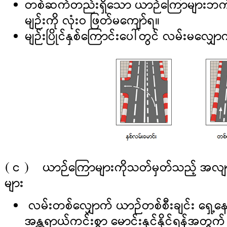
တစ်ဆက်တည်းရှိသော ယာဉ်ကြောများဘ
မျဉ်းကို လုံးဝ ဖြတ်မကျော်ရ။
မျဉ်းပြိုင်နှစ်ကြောင်းပေါ်တွင် လမ်းမလျှ
( င ) ယာဉ်ကြောများကိုသတ်မှတ်သည့် အလျာ
များ
လမ်းတစ်လျှောက် ယာဉ်တစ်စီးချင်း ရှေ့နေ
အန္တရာယ်ကင်းစွာ မောင်းနှင်နိုင်ရန်အတွက