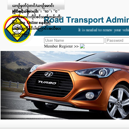
Digital Payment ဖြင့် ငွေပေးချေ
ယာဉ်မှတ်ပုံတင်/ယာဉ်မောင်း
ခြင်းနှင့် “ခ”၊ “ဂ”၊ “ဃ”၊ “င”
လိုင်စင်အရှိစာရင်း
ယာဉ်မောင်းလိုင်စင်သက်တမ်းတိုး
ခြင်းအား Online စနစ်ဖြင့်
ဆောင်ရွက်နိုင်ပါကြောင်းအသိပေး
It is needed to renew your vehicle a
ကြေညာခြင်း
Member Register >>