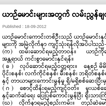
ယာဉ်မောင်းများအတွက် လမ်းညွှန်ချ
Published : 18-09-2012
ယာဉ်မောင်းကောင်းတစ်ဦးသည် ယာဉ်မောင်းနှင
များကို အမြဲလိုက်နာ ကျင့်သုံးရန်လိုအပ်ပါသည်
(က) ထမ်းဆောင်ရမည့်တာဝန်။ ယာဉ်ကိုမောင
အန္တရာယ် ကင်းစွာမောင်းနှင်ရန်။
( ခ ) လုပ်ဆောင်ရမည့်ဝတ္တရား။ နေ့စဉ် မိမ
ပိုင်းစနစ်၊ လက်ကိုင်စနစ်၊ မီးစနစ်၊ ဘရိတ်စနစ်မ
နှင့် တာယာများကောင်းမွန်မှု ရှိ/မရှိစစ်ဆေးပြီးမ
( ဂ ) စောင့်ထိန်းရမည့်ကျင့်ဝတ်။ မူးယစ်ဆေးဝ
နှင့်ဆက်ဆံရေး ပြေပြစ်ကောင်းမွန်ပြီး ရိုးသားကြ
(ဃ) လိုက်နာရမည့်စည်းကမ်း။ တည်ဆဲမော်