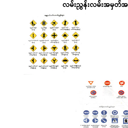
လမ်းညွှန်းလမ်းအမှတ်