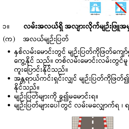
၁။
လမ်းအလယ်ရှိ အလျားလိုက်မျဉ်းဖြူအ
(က) အလယ်မျဉ်းပြတ်
နှစ်လမ်းမောင်းတွင် မျဉ်းပြတ်ကိုဖြတ်ကျေ
ကွေ့နိုင် သည်။ တစ်လမ်းမောင်းလမ်းတွင်မ
ကူးပြောင်းနိုင်သည်။
အန္တရာယ်ကင်းရှင်းလျှင် မျဉ်းပြတ်ကိုဖြတ
နိုင်သည်။
မျဉ်းပြတ်များကို ခွ၍မမောင်းရ။
မျဉ်းပြတ်များပေါ်တွင် လမ်းမလျှောက်ရ ၊