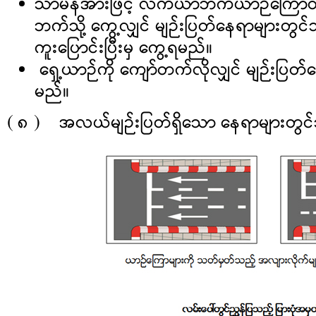
သာမန်အားဖြင့် လက်ယာဘက်ယာဉ်ကြောတွင
ဘက်သို့ ကွေ့လျှင် မျဉ်းပြတ်နေရာများတွ
ကူးပြောင်းပြီးမှ ကွေ့ရမည်။
ရှေ့ယာဉ်ကို ကျော်တက်လိုလျှင် မျဉ်းပြ
မည်။
( ၈ ) အလယ်မျဉ်းပြတ်ရှိသော နေရာများတွင်