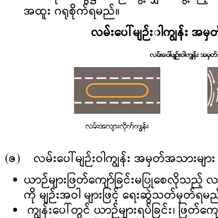
အထူး ဂရုစိုက်ရမည်။
လမ်းပေါ်မျဉ်း၀ါကျွန်း အမ
(ဇ) လမ်းပေါ်မျဉ်းဝါကျွန်း အမှတ်အသားများ
ယာဉ်များဖြတ်ကျော်ခြင်းမပြုစေလိုသည့် လ
ကို မျဉ်းအဝါ များဖြင့် ရေးဆွဲသတ်မှတ်ရမည
ကျွန်းပေါ်တွင် ယာဉ်များရပ်ခြင်း၊ ဖြတ်ကျေ