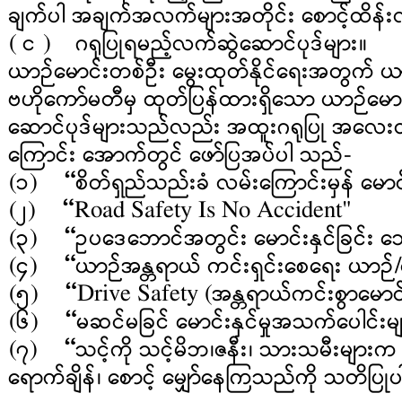
ချက်ပါ အချက်အလက်များအတိုင်း စောင့်ထိန်းလ
( င ) ဂရုပြုရမည့်လက်ဆွဲဆောင်ပုဒ်မျာ
ယာဉ်မောင်းတစ်ဦး မွေးထုတ်နိုင်ရေးအတွက် ယ
ဗဟိုကော်မတီမှ ထုတ်ပြန်ထားရှိသော ယာဉ်မောင်း
ဆောင်ပုဒ်များသည်လည်း အထူးဂရုပြု အလေးထ
ကြောင်း အောက်တွင် ဖော်ပြအပ်ပါ သည်-
(၁) “စိတ်ရှည်သည်းခံ လမ်းကြောင်းမှန် မော
(၂) “Road Safety Is No Accident"
(၃) “ဥပဒေဘောင်အတွင်း မောင်းနှင်ခြင်း ဘ
(၄) “ယာဉ်အန္တရာယ် ကင်းရှင်းစေရေး ယာဉ်/
(၅) “Drive Safety (အန္တရာယ်ကင်းစွာမောင်
(၆) “မဆင်မခြင် မောင်းနှင်မှုအသက်ပေါင်းမျ
(၇) “သင့်ကို သင့်မိဘ၊ဇနီး၊ သားသမီးများက
ရောက်ချိန်၊ စောင့် မျှော်နေကြသည်ကို သတိပြု