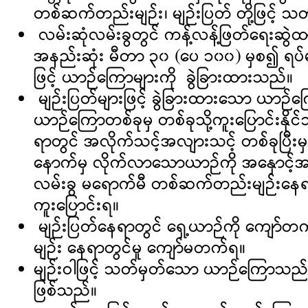
တစ်ဆက်တည်းမျဉ်း၊ မျဉ်းပြတ် တို့ဖြင့် 
လမ်းဆုံလမ်းခွတွင် ကန့်လန့်ဖြတ်ရေးဆွဲထ
အနည်းဆုံး မီတာ ၃၀ (ပေ ၁၀၀) မှစ၍ ရပ
ဖြင့် ယာဉ်ကြောများကို ခွဲခြားထားသည်။
မျဉ်းပြတ်များဖြင့် ခွဲခြားထားသော ယာဉ်
ယာဉ်ကြောတစ်ခုမှ တစ်ခုသို့ကူးပြောင်းနို
ရာတွင် အလိုက်သင့်အလျားသင့် တစ်ခုပြီးမ
နောက်မှ လိုက်လာသောယာဉ်ကို အနှောင့်အ
လမ်းခွ မရောက်မီ တစ်ဆက်တည်းမျဉ်းနေရ
ကူးပြောင်းရ။
မျဉ်းပြတ်နေရာတွင် ရှေ့ယာဉ်ကို ကျော်
မျဉ်း နေရာတွင်မူ ကျော်မတက်ရ။
မျဉ်းဝါဖြင့် သတ်မှတ်သော ယာဉ်ကြော
ဖြစ်သည်။