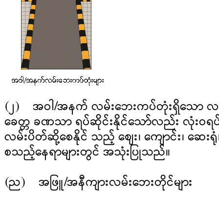
(၂) အဝါ/အနက် လမ်းဘေးကပ်တုံးရှိသော လမ်
ခေတ္တ ခဏသာ ရပ်ဆိုင်းနိုင်သော်လည်း လုံးဝ
လမ်းပိတ်ဆို့စေနိုင် သည့် ဈေး၊ ကျောင်း၊ ဆေး
စသည့်နေရာများတွင် အသုံးပြုသည်။
(ည) အဖြူ/အနီကျားလမ်းဘေးတိုင်များ