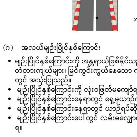
(ဂ) အလယ်မျဉ်းပြိုင်နှစ်ကြောင်း
မျဉ်းပြိုင်နှစ်ကြောင်းကို အန္တရာယ်ဖြစ်နိ
တံတားကျယ်များ၊ မြင်ကွင်းကွယ်နေသော က
တွင် အသုံးပြုသည်။
မျဉ်းပြိုင်နှစ်ကြောင်းကို လုံးဝဖြတ်မကျော
မျဉ်းပြိုင်နှစ်ကြောင်းနေရာတွင် ရှေ့မှယာ
မျဉ်းပြိုင်နှစ်ကြောင်းနေရာတွင် ယာဉ်ရပ်ဆို
မျဉ်းပြိုင်နှစ်ကြောင်းပေါ်တွင် လမ်းမလျ
ရ။