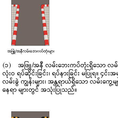
(၁) အဖြူ/အနီ လမ်းဘေးကပ်တုံးရှိသော လမ်း
လုံးဝ ရပ်ဆိုင်းခြင်း၊ ရပ်နားခြင်း မပြုရ။ ၄င်
လမ်းခွဲ ကျွန်းများ၊ အန္တရာယ်ရှိသော လမ်းကွေ့မ
နေရာ များတွင် အသုံးပြုသည်။