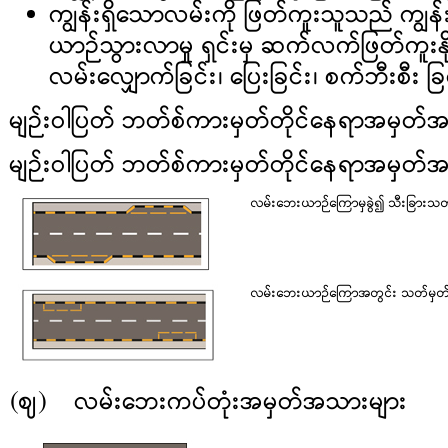
ကျွန်းရှိသောလမ်းကို ဖြတ်ကူးသူသည် ကျွန
ယာဉ်သွားလာမှု ရှင်းမှ ဆက်လက်ဖြတ်ကူးနိ
လမ်းလျှောက်ခြင်း၊ ပြေးခြင်း၊ စက်ဘီးစီး ခြ
မျဉ်းဝါပြတ် ဘတ်စ်ကားမှတ်တိုင်နေရာအမှတ်
မျဉ်းဝါပြတ် ဘတ်စ်ကားမှတ်တိုင်နေရာအမှတ်
လမ်းဘေးယာဉ်ကြောမှခွဲ၍ သီးခြားသ
လမ်းဘေးယာဉ်ကြောအတွင်း သတ်မှတ်
(ဈ) လမ်းဘေးကပ်တုံးအမှတ်အသားများ