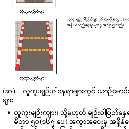
လူကူးမျဉ်းဝါပြတ်များကို ယာဉ်အသွားအလာ
အနီး စသည့်နေရာများ၌ အသုံးပြုသည်။
(ဆ) လူကူးမျဉ်းဝါနေရာများတွင် ယာဉ်မောင်
များ
လူကူးမျဉ်းကျား၊ သို့မဟုတ် မျဉ်းဝါပြတ်နေ
မီတာ ၅၀(၁၆၅ ပေ) အကွာအဝေးမှ အရှိန်လျှေ