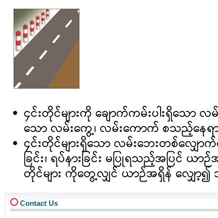
၄င်းတိုင်များကို ချောက်ကမ်းပါးရှိသော လမ်
သော လမ်းကွေ့၊ လမ်းကောက် စသည့်နေရာမ
၄င်းတိုင်များရှိသော လမ်းဘေးတစ်လျှောက်တ
ခြင်း၊ ရပ်နားခြင်း မပြုရသည့်အပြင် ယာဉ်
တိုင်များ ကိုတွေ့လျှင် ယာဉ်အရှိန် လျှော့၍
Contact Us