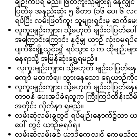
ချဉ်းကပ်ရ မည်။ ဖြတ်ကူးသူများရှိ နေလျှင် 
ပြတ်မှ အနည်းဆုံး ၅ မီတာ (၁၆ ပေ၊ ၆ 
ရပ်ပြီး လမ်းဖြတ်ကူး သူများရှင်းမှ ဆက်မ
လူကူးမျဉ်းကျား၊ သို့မဟုတ် မျဉ်းဝါပြတ်ပေ
အကြောင်းကြောင်း နှင့်မျှ ယာဉ် လုံးဝမရပ်ရ
ပျက်စီးချို့ယွင်း၍ ရပ်သွား ပါက ထိုမျဉ်း
နေရာသို့ အမြန်ဆုံးရွှေ့ရမည်။
လူကူးမျဉ်းကျား၊ သို့မဟုတ် မျဉ်းဝါပြတ
ကျော် မတက်ရ။ သွားနေသော ရှေ့ယာဉ်ကိ
လူကူးမျဉ်းကျား၊ သို့မဟုတ် မျဉ်းဝါပြတ်နေ
တာဝန် ပေးအပ်ခံရသူက ကြီးကြပ်ထိန်းသိမ်း
အတိုင်း လိုက်နာ ရမည်။
လမ်းဆုံလမ်းခွတွင် ရပ်မျဉ်းနောက်၌သာ ယာ
ပေါ် တွင် ယာဉ်မရပ်ရ။
လမ်းဆုံလမ်းခွ၌ ယာဉ်ကွေ့လျှင် ကွေ့မည့်လ