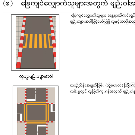
(စ) ခြေကျင်လျှောက်သူများအတွက် မျဉ်းဝါ
ခြေကျင်လျှောက်သူများ အန္တရာယ်ကင်းရှင်
မျဉ်းကျားအဝါဖြင့်ဖော်ပြ၍ လူနှင့်ယာဉ
ယာဉ်ထိန်းအချက်ပြမီး (သို့မဟုတ်) ကြီးကြ
လမ်းခွတွင် လူဖြတ်ကူးရန်အတွက် မျဉ်းဝါန