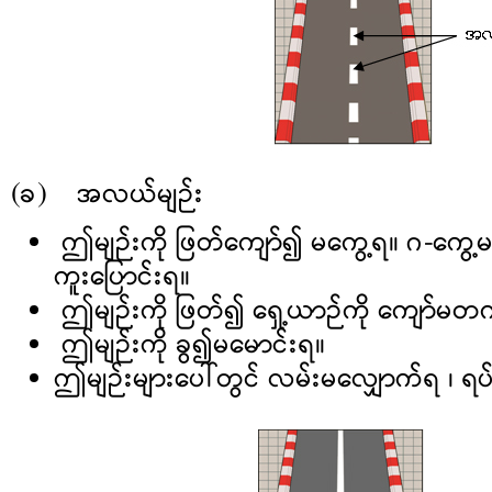
(ခ) အလယ်မျဉ်း
ဤမျဉ်းကို ဖြတ်ကျော်၍ မကွေ့ရ။ ဂ-ကွေ
ကူးပြောင်းရ။
ဤမျဉ်းကို ဖြတ်၍ ရှေ့ယာဉ်ကို ကျော်မတ
ဤမျဉ်းကို ခွ၍မမောင်းရ။
ဤမျဉ်းများပေါ်တွင် လမ်းမလျှောက်ရ ၊ ရ