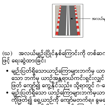
(ဃ) အလယ်မျဉ်းပြိုင်နှစ်ကြောင်းကို တစ်ဆက်တ
ဖြင့် ရေးဆွဲထားခြင်း
မျဉ်းပြတ်ရှိသောယာဉ်ကြောများဘက်မှ ယာဉ
သော ဘက်မှ ယာဉ်အန္တရာယ်ကင်းရှင်းလျှင် အ
ဖြတ် ကျော်၍ ကွေ့နိုင်သည်။ သို့ရာတွင် ဂ-
မျဉ်းပြတ်ရှိသော ယာဉ်ကြောများဘက်မှယာ
ကိုဖြတ်၍ ရှေ့ယာဉ်ကို ကျော်မတက်ရ။ ခွမ