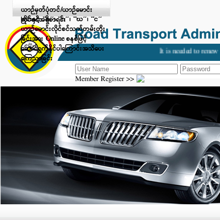
Digital Payment ဖြင့် ငွေပေးချေ
ယာဉ်မှတ်ပုံတင်/ယာဉ်မောင်း
ခြင်းနှင့် “ခ”၊ “ဂ”၊ “ဃ”၊ “င”
လိုင်စင်အရှိစာရင်း
ယာဉ်မောင်းလိုင်စင်သက်တမ်းတိုး
ခြင်းအား Online စနစ်ဖြင့်
ဆောင်ရွက်နိုင်ပါကြောင်းအသိပေး
It is needed to renew y
ကြေညာခြင်း
Member Register >>