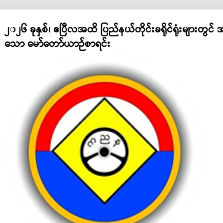
၂၀၂၆ ခုနှစ်၊ ဧပြီလအထိ ပြည်နယ်တိုင်းခရိုင်ရုံးများတွင
သော မော်တော်ယာဉ်စာရင်း