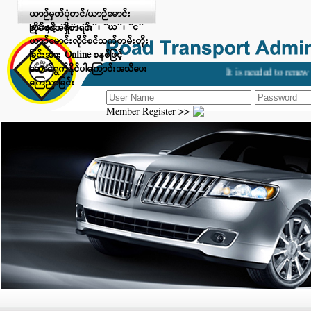
Digital Payment ဖြင့် ငွေပေးချေ
ယာဉ်မှတ်ပုံတင်/ယာဉ်မောင်း
ခြင်းနှင့် “ခ”၊ “ဂ”၊ “ဃ”၊ “င”
လိုင်စင်အရှိစာရင်း
ယာဉ်မောင်းလိုင်စင်သက်တမ်းတိုး
ခြင်းအား Online စနစ်ဖြင့်
ဆောင်ရွက်နိုင်ပါကြောင်းအသိပေး
It is needed to renew y
ကြေညာခြင်း
Member Register >>