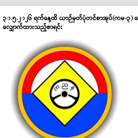
၃၀.၅.၂၀၂၆ ရက်နေ့ထိ ယာဉ်မှတ်ပုံတင်စာအုပ်(ကမ-၃) ပ
လျှောက်ထားသည့်စာရင်း