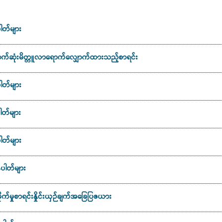
ါတ်များ
ောက်ဆုံးမိတ္တူလာရောက်လျှောက်ထားသည့်စာရင်း
ါတ်များ
ါတ်များ
ါတ်များ
ပါတ်များ
က်မှုစာရင်းနှိုင်းယှဉ်ချက်အခြေပြဇယား