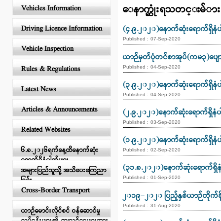
ေနာက္ဆုံးရသတင္းမ်ား
Vehicles Information
(၄.၉.၂၀၂၀)နောက်ဆုံးရောက်ရှိနံပ
Driving Licence Information
Published :
07-Sep-2020
Vehicle Inspection
ယာဉ်မှတ်ပုံတင်စာအုပ်(ကမ−၃)ပျ
Published :
04-Sep-2020
Rules & Regulations
(၃.၉.၂၀၂၀)နောက်ဆုံးရောက်ရှိနံပ
Latest News
Published :
04-Sep-2020
Articles & Announcements
(၂.၉.၂၀၂၀)နောက်ဆုံးရောက်ရှိနံပ
Published :
03-Sep-2020
Related Websites
(၁.၉.၂၀၂၀)နောက်ဆုံးရောက်ရှိနံပ
၆.၈.၂၀၂၆ရက်နေ့ထိနောက်ဆုံး
Published :
02-Sep-2020
ရောက်ရှိနံပါတ်များ
(၃၁.၈.၂၀၂၀)နောက်ဆုံးရောက်ရှိနံ
အများပြည်သူသို့ အသိပေးကြေညာ
Published :
01-Sep-2020
ခြင်း
Cross-Border Transport
၂၀၁၉−၂၀၂၀ ပြည့်နှစ်ယာဉ်တိုက်ခို
Published :
31-Aug-2020
ယာဉ်မောင်းလိုင်စင် ဝန်ဆောင်မှု
လုပ်ငန်းများ၏ ကျသင့်ငွေများအား