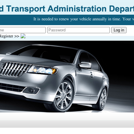
It is needed to renew your vehicle annually in time. Your v
egister >>