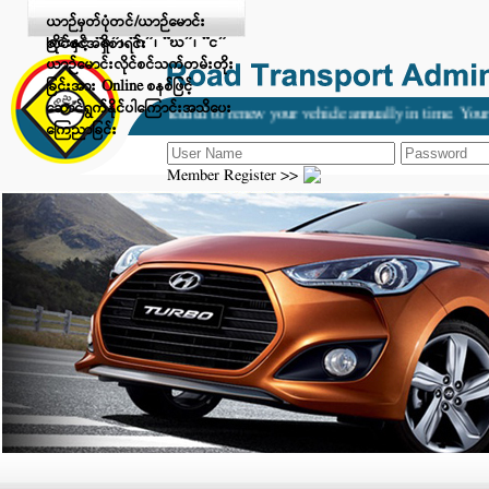
Digital Payment ဖြင့် ငွေပေးချေ
ယာဉ်မှတ်ပုံတင်/ယာဉ်မောင်း
ခြင်းနှင့် “ခ”၊ “ဂ”၊ “ဃ”၊ “င”
လိုင်စင်အရှိစာရင်း
ယာဉ်မောင်းလိုင်စင်သက်တမ်းတိုး
ခြင်းအား Online စနစ်ဖြင့်
ဆောင်ရွက်နိုင်ပါကြောင်းအသိပေး
It is needed to renew your vehicle annually in time. Your 
ကြေညာခြင်း
Member Register >>