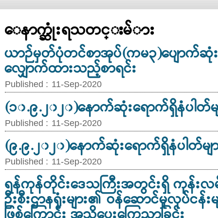
ေနာက္ဆုံးရသတင္းမ်ား
ယာဉ်မှတ်ပုံတင်စာအုပ်(ကမ−၃)ပျောက်ဆုံ
လျှောက်ထားသည့်စာရင်း
Published :
11-Sep-2020
(၁၀.၉.၂၀၂၀)နောက်ဆုံးရောက်ရှိနံပါတ်မ
Published :
11-Sep-2020
(၉.၉.၂၀၂၀)နောက်ဆုံးရောက်ရှိနံပါတ်မျ
Published :
11-Sep-2020
ရန်ကုန်တိုင်းဒေသကြီးအတွင်းရှိ ကုန်းလမ်
ဦးစီးဌာနရုံးများ၏ ဝန်ဆောင်မှုလုပ်ငန်းမ
ဖြစ်ကြောင်း အသိပေးကြေညာခြင်း