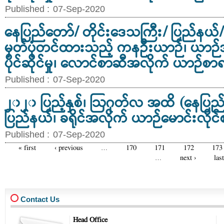
Published :
07-Sep-2020
နေပြည်တော်/ တိုင်းဒေသကြီး/ ပြည်နယ်/ ခ
မှတ်ပုံတင်ထားသည့် ကနဦးယာဉ်၊ ယာဉ်
ပိုင်ဆိုင်မှု၊ လောင်စာဆီအလိုက် ယာဉ်စ
Published :
07-Sep-2020
၂၀၂၀ ပြည့်နှစ်၊ ဩဂုတ်လ အထိ (နေပြည်
ပြည်နယ်၊ ခရိုင်အလိုက် ယာဉ်မောင်းလိုင်
Published :
07-Sep-2020
« first
‹ previous
…
170
171
172
173
Pages
…
next ›
las
Contact Us
Head Office