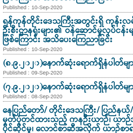
Published :
10-Sep-2020
ရန်ကုန်တိုင်းဒေသကြီးအတွင်းရှိ ကုန်းလမ်
ဦးစီးဌာနရုံးများ၏ ဝန်ဆောင်မှုလုပ်ငန်းမ
ဖြစ်ကြောင်း အသိပေးကြေညာခြင်း
Published :
10-Sep-2020
(၈.၉.၂၀၂၀)နောက်ဆုံးရောက်ရှိနံပါတ်မျ
Published :
09-Sep-2020
(၇.၉.၂၀၂၀)နောက်ဆုံးရောက်ရှိနံပါတ်မျ
Published :
08-Sep-2020
နေပြည်တော်/ တိုင်းဒေသကြီး/ ပြည်နယ်/ ခ
မှတ်ပုံတင်ထားသည့် ကနဦးယာဉ်၊ ယာဉ်
ပိုင်ဆိုင်မှု၊ လောင်စာဆီအလိုက် ယာဉ်စ