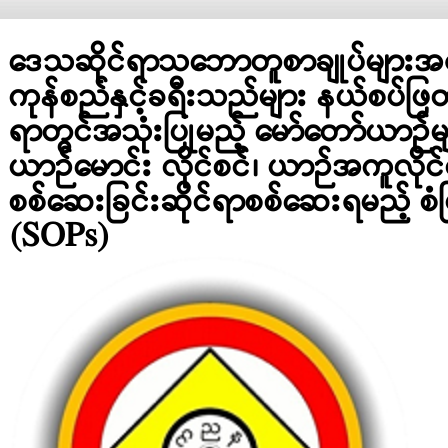
ဒေသဆိုင်ရာသဘောတူစာချုပ်များအရ 
ကုန်စည်နှင့်ခရီးသည်များ နယ်စပ်ဖြ
ရာတွင်အသုံးပြုမည့် မော်တော်ယာဉ်
ယာဉ်မောင်း လိုင်စင်၊ ယာဉ်အကူလိုင
စစ်ဆေးခြင်းဆိုင်ရာစစ်ဆေးရမည့် စံပ
(SOPs)