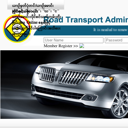
Digital Payment ဖြင့် ငွေပေးချေ
ယာဉ်မှတ်ပုံတင်/ယာဉ်မောင်း
ခြင်းနှင့် “ခ”၊ “ဂ”၊ “ဃ”၊ “င”
လိုင်စင်အရှိစာရင်း
ယာဉ်မောင်းလိုင်စင်သက်တမ်းတိုး
ခြင်းအား Online စနစ်ဖြင့်
ဆောင်ရွက်နိုင်ပါကြောင်းအသိပေး
It is needed to renew y
ကြေညာခြင်း
Member Register >>