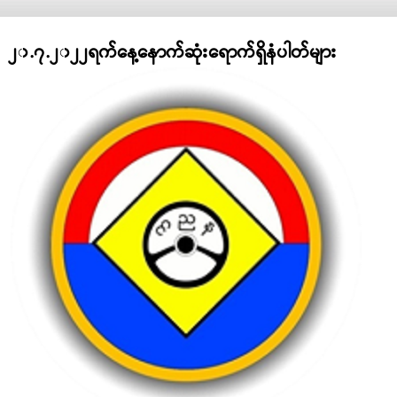
၂၀.၇.၂၀၂၂ရက်နေ့နောက်ဆုံးရောက်ရှိနံပါတ်များ