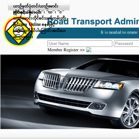
Digital Payment ဖြင့် ငွေပေးချေ
ယာဉ်မှတ်ပုံတင်/ယာဉ်မောင်း
ခြင်းနှင့် “ခ”၊ “ဂ”၊ “ဃ”၊ “င”
လိုင်စင်အရှိစာရင်း
ယာဉ်မောင်းလိုင်စင်သက်တမ်းတိုး
ခြင်းအား Online စနစ်ဖြင့်
ဆောင်ရွက်နိုင်ပါကြောင်းအသိပေး
It is needed to renew y
ကြေညာခြင်း
Member Register >>