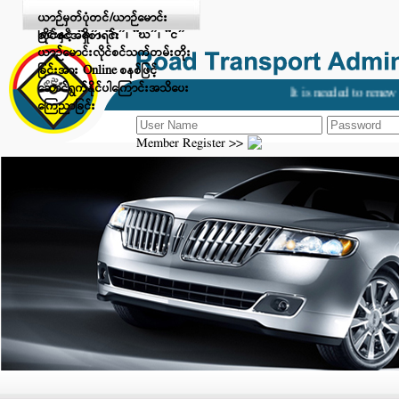
Digital Payment ဖြင့် ငွေပေးချေ
ယာဉ်မှတ်ပုံတင်/ယာဉ်မောင်း
ခြင်းနှင့် “ခ”၊ “ဂ”၊ “ဃ”၊ “င”
လိုင်စင်အရှိစာရင်း
ယာဉ်မောင်းလိုင်စင်သက်တမ်းတိုး
ခြင်းအား Online စနစ်ဖြင့်
ဆောင်ရွက်နိုင်ပါကြောင်းအသိပေး
It is needed to renew y
ကြေညာခြင်း
Member Register >>