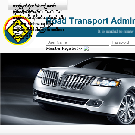
Digital Payment ဖြင့် ငွေပေးချေ
ယာဉ်မှတ်ပုံတင်/ယာဉ်မောင်း
ခြင်းနှင့် “ခ”၊ “ဂ”၊ “ဃ”၊ “င”
လိုင်စင်အရှိစာရင်း
ယာဉ်မောင်းလိုင်စင်သက်တမ်းတိုး
ခြင်းအား Online စနစ်ဖြင့်
ဆောင်ရွက်နိုင်ပါကြောင်းအသိပေး
It is needed to renew 
ကြေညာခြင်း
Member Register >>